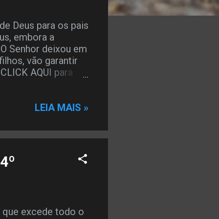
de Deus para os pais
eus, embora a
. O Senhor deixou em
ilhos, vão garantir
< CLICK AQUI para
pai e a tua mãe,
ue te vá bem, e
DADE PRÁTICA Entre
LEIA MAIS »
 pais e filhos deve
CLASSE Salmos
hos são herança do
o flechas na mão do
 4º
-aventurado o homem
, quando falarem
z que excede todo o