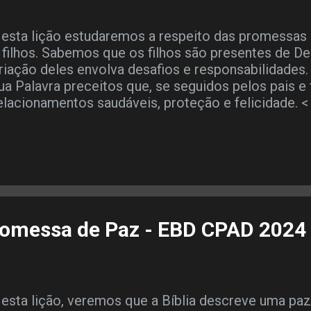
esta lição estudaremos a respeito das promessas 
 filhos. Sabemos que os filhos são presentes de D
riação deles envolva desafios e responsabilidades
ua Palavra preceitos que, se seguidos pelos pais e f
elacionamentos saudáveis, proteção e felicidade. 
uvir o ÁUDIO da Lição > TEXTO ÁUREO “Honra a teu 
ue é o primeiro mandamento com promessa, para q
ivas muito tempo sobre a terra.” ( Ef 6.2,3 ) VER
esafios e responsabilidades, o relacionamento entre
er de bênçãos e proteção. LEITURA BÍBLICA EM 
27.3-5; Efésios 6.1-4 Salmos 127 3 - Eis que os fil
enhor, e o fruto do ventre, o seu galardão. 4 - Com
promessa de Paz - EBD CPAD 2024
alente, assim são os filhos da mocidade. 5 - Bem
ue enche deles a sua aljava; não serão confundidos
om os seus inimigos à porta. E...
esta lição, veremos que a Bíblia descreve uma pa