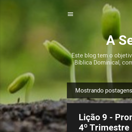
A Se
Este blog tem o objeti
Bíblica Dominical, co
Mostrando postagens
P
o
s
Lição 9 - Pr
t
4º Trimestre