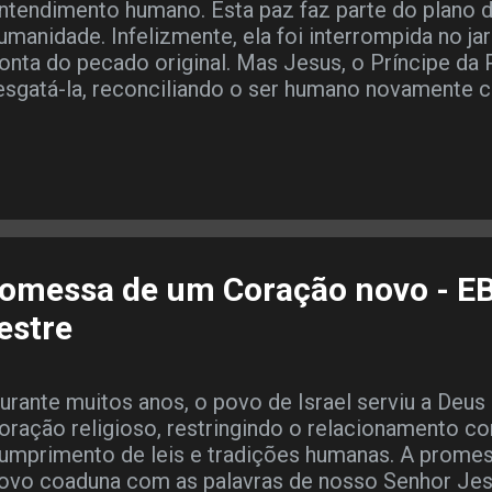
ntendimento humano. Esta paz faz parte do plano d
umanidade. Infelizmente, ela foi interrompida no j
onta do pecado original. Mas Jesus, o Príncipe da
esgatá-la, reconciliando o ser humano novamente
e seu sacrifício na cruz. Enquanto esteve com os s
enhor Jesus adiantou que essa paz estaria sempre 
iscípulos e a classificou como uma paz diferente 
elo mundo. Essa paz traz calma para o coração dia
este mundo. < CLICK AQUI para ouvir o ÁUDIO da 
UREO “Deixo-vos a paz, a minha paz vos dou; não 
undo a dá. Não se turbe o vosso coração, nem se 
promessa de um Coração novo - 
4.27 ) VERDADE PRÁTICA A Paz do Senhor Jesus t
estre
alma para a nossa alma, principalmente, nos moment
EITURA BÍBLICA EM CLASSE Números 6.24-26; Fili
urante muitos anos, o povo de Israel serviu a Deu
oração religioso, restringindo o relacionamento 
umprimento de leis e tradições humanas. A prome
ovo coaduna com as palavras de nosso Senhor Jes