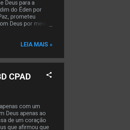
e Deus para a
ardim do Éden por
 Paz, prometeu
 com Deus por meio
eus discípulos, o
disponível aos seus
daquela prometida
LEIA MAIS »
nte das aflições
Lição > TEXTO
vo-la dou como o
atemorize.” ( Jo
EBD CPAD
raz quietude e
os difíceis da vida.
penses...
s apenas com um
com Deus apenas ao
ssa de um coração
us que afirmou que