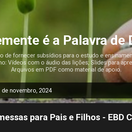
Pular para o conteúdo principal
mente é a Palavra de
vo de fornecer subsídios para o estudo e ensinamen
mo: Vídeos com o áudio das lições; Slides para apre
Arquivos em PDF como material de apoio.
 de novembro, 2024
omessas para Pais e Filhos - EBD