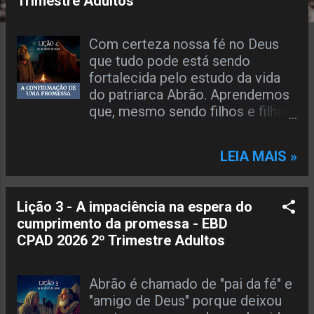
Trimestre Adultos
a
g
Com certeza nossa fé no Deus
que tudo pode está sendo
e
fortalecida pelo estudo da vida
n
do patriarca Abrão. Aprendemos
que, mesmo sendo filhos e filhas
s
de Deus, estamos sujeitos a
enfrentar conflitos em nossa
LEIA MAIS »
jornada. Contudo, as lutas e
provações não vêm para nos
destruir ou desanimar; o Pai as
Lição 3 - A impaciência na espera do
permite para que confiemos mais
cumprimento da promessa - EBD
nEle e em sua fidelidade. Foi
CPAD 2026 2º Trimestre Adultos
assim com Abrão e Sarai. A vida
deles nos mostra que as tensões
podem se tornar oportunidades
Abrão é chamado de "pai da fé" e
de crescimento espiritual e de
"amigo de Deus" porque deixou
transformação. O Deus que