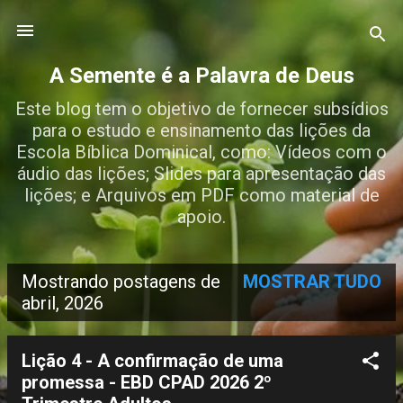
Pular para o conteúdo principal
A Semente é a Palavra de Deus
Este blog tem o objetivo de fornecer subsídios
para o estudo e ensinamento das lições da
Escola Bíblica Dominical, como: Vídeos com o
áudio das lições; Slides para apresentação das
lições; e Arquivos em PDF como material de
apoio.
Mostrando postagens de
MOSTRAR TUDO
P
abril, 2026
o
s
Lição 4 - A confirmação de uma
promessa - EBD CPAD 2026 2º
t