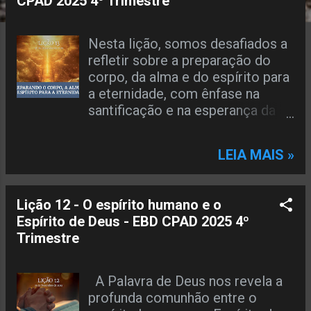
CPAD 2025 4º Trimestre
a
g
Nesta lição, somos desafiados a
refletir sobre a preparação do
e
corpo, da alma e do espírito para
n
a eternidade, com ênfase na
santificação e na esperança da
s
volta de Cristo. Que esta lição
seja marcada pela edificação e
LEIA MAIS »
pela renovação de nossa fé.
TEXTO ÁUREO “Mas a nossa
cidade está nos céus, donde
Lição 12 - O espírito humano e o
também esperamos o Salvador, o
Espírito de Deus - EBD CPAD 2025 4º
Senhor Jesus Cristo.” ( Fp 3.20 )
Trimestre
VERDADE PRÁTICA Na vinda de
Jesus nosso corpo abatido será
transformado em um corpo
A Palavra de Deus nos revela a
glorioso, e, como um ser integral,
profunda comunhão entre o
habitaremos para sempre com