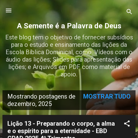
Pular para o conteúdo principal
A Semente é a Palavra de Deus
Este blog tem o objetivo de fornecer subsídios
para o estudo e ensinamento das lições da
Escola Bíblica Dominical, como: Vídeos com o
áudio das lições; Slides para apresentação das
lições; e Arquivos em PDF como material de
apoio.
Mostrando postagens de
MOSTRAR TUDO
P
dezembro, 2025
o
s
Lição 13 - Preparando o corpo, a alma
e o espírito para a eternidade - EBD
t