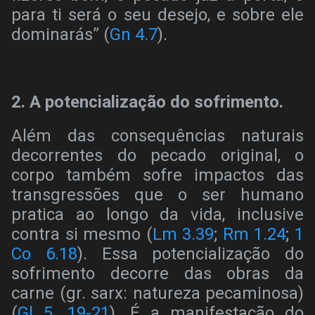
para ti será o seu desejo, e sobre ele
dominarás” (
Gn 4.7
).
2. A potencialização do sofrimento.
Além das consequências naturais
decorrentes do pecado original, o
corpo também sofre impactos das
transgressões que o ser humano
pratica ao longo da vida, inclusive
contra si mesmo (
Lm 3.39
;
Rm 1.24
;
1
Co 6.18
). Essa potencialização do
sofrimento decorre das obras da
carne (gr. sarx: natureza pecaminosa)
(
Gl 5. 19-21
). É a manifestação do