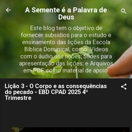
Pular para o conteúdo principal
A Semente é a Palavra de
Deus
Este blog tem o objetivo de
fornecer subsídios para o estudo e
ensinamento das lições da Escola
Bíblica Dominical, como: Vídeos
com o áudio das lições; Slides para
apresentação das lições; e Arquivos
em PDF como material de apoio.
Lição 3 - O Corpo e as consequências
do pecado - EBD CPAD 2025 4º
Trimestre