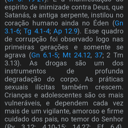
espírito de inimizade contra Deus, que
Satanás, a antiga serpente, instilou no
coração humano ainda no Éden (
Gn
3.1-6
;
Tg 4.1-4
;
Ap 12.9
). Esse quadro
de corrupção foi observado logo nas
primeiras gerações e somente se
agrava (
Gn 6.1-5
;
Mt 24.12
,
37
; 2 Tm
3.13). As drogas são um dos
instrumentos de profunda
degradação do corpo. As práticas
sexuais ilícitas também crescem.
Crianças e adolescentes são os mais
vulneráveis, e dependem cada vez
mais de um vigilante, amoroso e firme
cuidado dos pais, no temor do Senhor
(Pv 3.12; 4.10-15; 14.27; Ef 6.4).