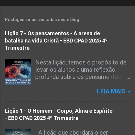
Postagens mais visitadas deste blog
Lição 7 - Os pensamentos - A arena de
batalha na vida Cristã - EBD CPAD 2025 4º
Trimestre
Nesta lição, temos o propósito de
levar os alunos a uma reflexão
profunda sobre os pensamentos
como arena de batalha na vida
cristã. A partir da orientação bíblica
LEIA MAIS »
em Filipenses 4.8 e 2 Coríntios
10.3-5, enfatizaremos a
Lição 1 - O Homem - Corpo, Alma e Espírito
importância de uma mente
- EBD CPAD 2025 4º Trimestre
renovada, disciplinada e alinhada
com Cristo. À luz do texto bíblico,
A lição que abordará o ser
devemos levar os nossos alunos a