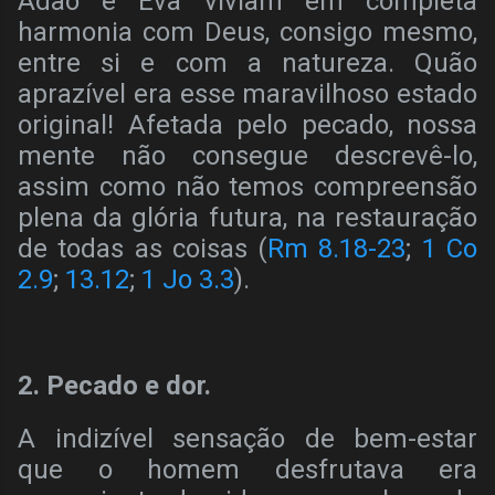
Adão e Eva viviam em completa
harmonia com Deus, consigo mesmo,
entre si e com a natureza. Quão
aprazível era esse maravilhoso estado
original! Afetada pelo pecado, nossa
mente não consegue descrevê-lo,
assim como não temos compreensão
plena da glória futura, na restauração
de todas as coisas (
Rm 8.18-23
;
1 Co
2.9
;
13.12
;
1 Jo 3.3
).
2. Pecado e dor.
A indizível sensação de bem-estar
que o homem desfrutava era