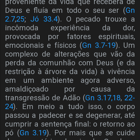
proveniente da vida que recebera de
Deus e fluía em todo o seu ser (
Gn
2.7
,
25
;
Jó 33.4
). O pecado trouxe a
incômoda experiência da dor,
provocada por fatores espirituais,
emocionais e físicos (
Gn 3.7-19
). Um
complexo de alterações que vão da
perda da comunhão com Deus (e da
restrição à árvore da vida) à vivência
em um ambiente agora adverso,
amaldiçoado por causa da
transgressão de Adão (
Gn 3.17,18
,
22-
24
). Em meio a tudo isso, o corpo
passou a padecer e se degenerar, até
cumprir a sentença final: o retorno ao
pó (
Gn 3.19
). Por mais que se cuide