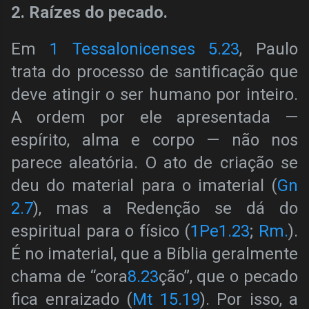
2. Raízes do pecado.
Em
1 Tessalonicenses 5.23
, Paulo
trata do processo de santificação que
deve atingir o ser humano por inteiro.
A ordem por ele apresentada —
espírito, alma e corpo — não nos
parece aleatória. O ato de criação se
deu do material para o imaterial (
Gn
2.7
), mas a Redenção se dá do
espiritual para o físico (
1Pe1.23
;
Rm.
).
É no imaterial, que a Bíblia geralmente
chama de “cora
8.23
ção”, que o pecado
fica enraizado (
Mt 15.19
). Por isso, a