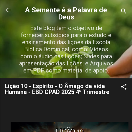
Pular para o conteúdo principal
A Semente é a Palavra de
Deus
Este blog tem o objetivo de
fornecer subsídios para o estudo e
ensinamento das lições da Escola
Bíblica Dominical, como: Vídeos
com o áudio das lições; Slides para
apresentação das lições; e Arquivos
em PDF como material de apoio.
Lição 10 - Espírito - O Âmago da vida
Humana - EBD CPAD 2025 4º Trimestre