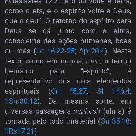
Eclesiastes 12.7: “e o pó volte à terra,
como o era, e o espírito volte a Deus,
que o deu”. O retorno do espírito para
Deus se dá junto com a alma,
consciente das ações humanas, boas
ou más (
Lc 16.22-25
;
Ap 20.4
). Neste
texto, como em outros,
ruah
, o termo
hebraico para “espírito”, é
representativo dos dois elementos
espirituais (
Gn 45.27
;
Sl 146.4
;
1Sm30.12
). Da mesma sorte, em
diversas passagens
nephesh
(alma) é
tomada pelo todo imaterial (
Gn 35.18
;
1Rs17.21
).