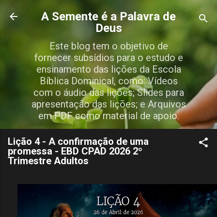
Pular para o conteúdo principal
A Semente é a Palavra de
Deus
Este blog tem o objetivo de
fornecer subsídios para o estudo e
ensinamento das lições da Escola
Bíblica Dominical, como: Vídeos
com o áudio das lições; Slides para
apresentação das lições; e Arquivos
em PDF como material de apoio.
Lição 4 - A confirmação de uma
promessa - EBD CPAD 2026 2º
Trimestre Adultos